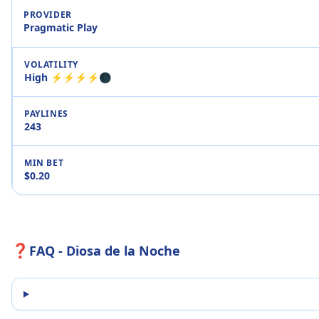
PROVIDER
Pragmatic Play
VOLATILITY
High ⚡⚡⚡⚡🌑
PAYLINES
243
MIN BET
$0.20
❓
FAQ - Diosa de la Noche