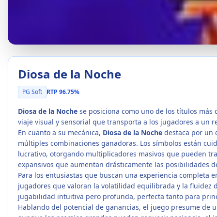
▶
Diosa de la Noche
PG Soft
RTP 96.75%
Diosa de la Noche
se posiciona como uno de los títulos más
viaje visual y sensorial que transporta a los jugadores a un r
En cuanto a su mecánica,
Diosa de la Noche
destaca por un d
múltiples combinaciones ganadoras. Los símbolos están cuid
lucrativo, otorgando multiplicadores masivos que pueden t
expansivos que aumentan drásticamente las posibilidades de
Para los entusiastas que buscan una experiencia completa en
jugadores que valoran la volatilidad equilibrada y la fluidez
jugabilidad intuitiva pero profunda, perfecta tanto para pr
Hablando del potencial de ganancias, el juego presume de 