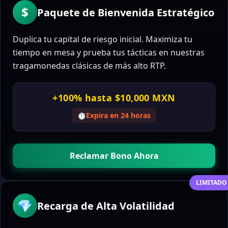
$
Paquete de Bienvenida Estratégico
Duplica tu capital de riesgo inicial. Maximiza tu
tiempo en mesa y prueba tus tácticas en nuestras
tragamonedas clásicas de más alto RTP.
+100% hasta $10,000 MXN
⏱️
Expira en 24 horas
Reclamar Bono Ahora
LIMITADO
💎
Recarga de Alta Volatilidad