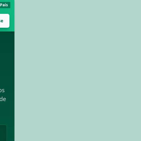
País
se
os
 de