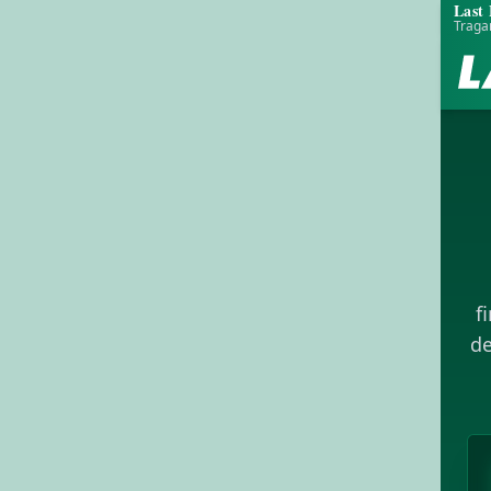
Last 
Traga
f
de