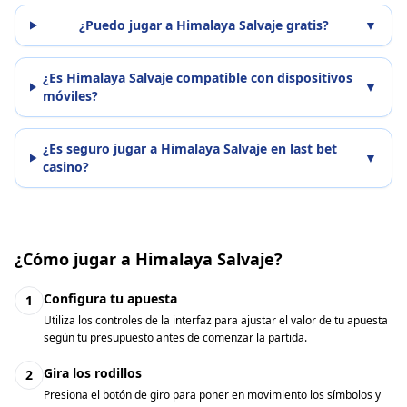
¿Puedo jugar a Himalaya Salvaje gratis?
▼
¿Es Himalaya Salvaje compatible con dispositivos
▼
móviles?
¿Es seguro jugar a Himalaya Salvaje en last bet
▼
casino?
¿Cómo jugar a Himalaya Salvaje?
Configura tu apuesta
1
Utiliza los controles de la interfaz para ajustar el valor de tu apuesta
según tu presupuesto antes de comenzar la partida.
Gira los rodillos
2
Presiona el botón de giro para poner en movimiento los símbolos y