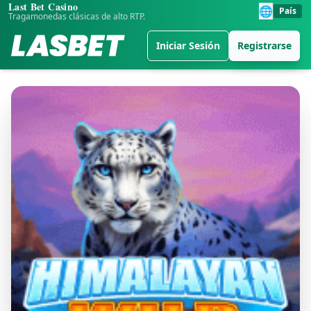
Last Bet Casino
🌐
País
Tragamonedas clásicas de alto RTP.
Iniciar Sesión
Registrarse