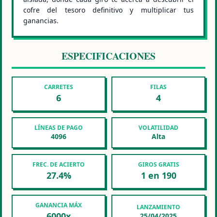
cofre del tesoro definitivo y multiplicar tus
ganancias.
ESPECIFICACIONES
CARRETES
FILAS
6
4
LÍNEAS DE PAGO
VOLATILIDAD
4096
Alta
FREC. DE ACIERTO
GIROS GRATIS
27.4%
1 en 190
GANANCIA MÁX
LANZAMIENTO
6000x
25/04/2025